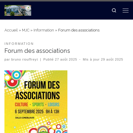
Search
Accueil
»
MJC
»
Information
»
Forum des associations
INFORMATION
Forum des associations
par
bruno riouffreyt
|
Publié
27 août 2025
-
Mis à jour
29 août 2025