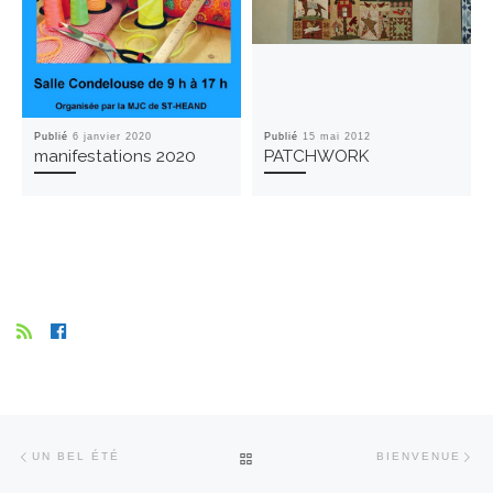
Publié
6 janvier 2020
Publié
15 mai 2012
manifestations 2020
PATCHWORK
Parcourir
Article
Ar
RETOUR
UN BEL ÉTÉ
BIENVENUE
les
précédent
su
articles