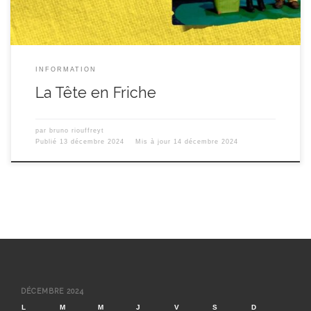
INFORMATION
La Tête en Friche
par
bruno riouffreyt
Publié
13 décembre 2024
Mis à jour
14 décembre 2024
DÉCEMBRE 2024
L
M
M
J
V
S
D