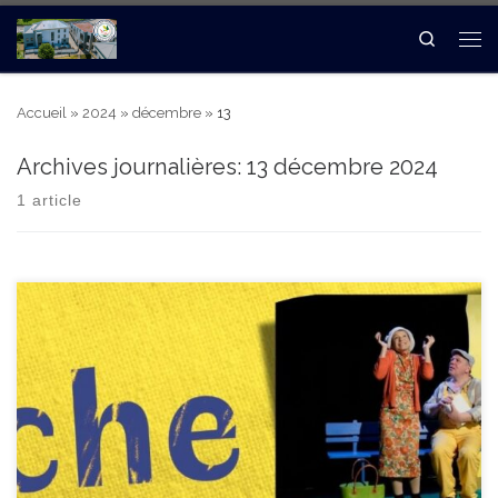
Search
Accueil
»
2024
»
décembre
»
13
Archives journalières:
13 décembre 2024
1 article
C’est un beau roman, C’est une belle histoire… Lui, c’est […]